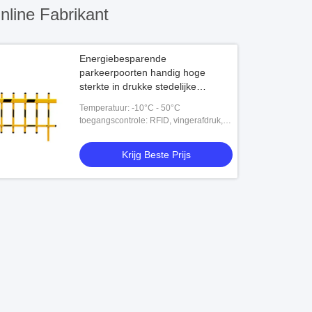
line Fabrikant
Energiebesparende
parkeerpoorten handig hoge
sterkte in drukke stedelijke
gebieden
Temperatuur: -10°C - 50°C
toegangscontrole: RFID, vingerafdruk,
streepjescode, symbolisch esd,
Krijg Beste Prijs