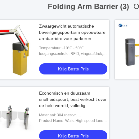
Folding Arm Barrier (3)
On
Zwaargewicht automatische
beveiligingspoortarm opvouwbare
armbarrière voor parkeren
Temperatuur: -10°C - 50°C
toegangscontrole: RFID, vingerafdruk,
streepjescode, symbolisch esd,
Krijg Beste Prijs
Economisch en duurzaam
snelheidspoort, best verkocht over
de hele wereld, volledig
automatische borstelloze motor
Materiaal: 304 roestvrij
snelheidspoort 114c
staal,SUS304,dikte niet minder dan 1,3
Product Name: Waist High speed lane
mm
gate/swing barrier turnstile,Elegant
Design Styling Security Access Speed
Krijg Beste Prijs
Swin