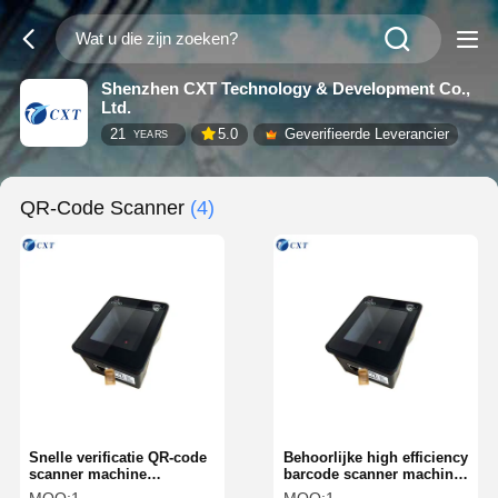
Shenzhen CXT Technology & Development Co.,
Ltd.
21
5.0
Geverifieerde Leverancier
YEARS
QR-Code Scanner
(4)
Snelle verificatie QR-code
Behoorlijke high efficiency
scanner machine
barcode scanner machine
Intelligente standaard
qr reader machine