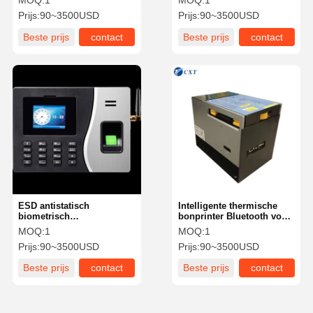
MOQ:
1
MOQ:
1
Prijs:
90~3500USD
Prijs:
90~3500USD
Beste prijs
contact
Beste prijs
contact
ESD antistatisch
Intelligente thermische
biometrisch
bonprinter Bluetooth voor
identificatiesysteem
supermarktwinkel
MOQ:
1
MOQ:
1
vingerafdrukherkenningsmachine
Prijs:
90~3500USD
Prijs:
90~3500USD
Beste prijs
contact
Beste prijs
contact