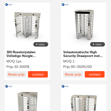
304 Roestvrijstalen
Volautomatische High
Volledige Hoogte
Security Draaipoort met
Draaikruis met Anti-
120 graden Rotatie
MOQ:
1ps
MOQ:
1
Meeloper en Bidirectionele
Roestvrijstalen Borstelloze
Prijs:
30-3000$
Prijs:
90~3500USD
Doorgang voor Veilige
Motor
Toegangscontrole
Beste prijs
contact
Beste prijs
contact