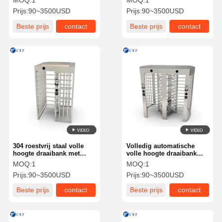
MOQ:
1
MOQ:
1
40W/100W stroomverbruik
maat gemaakte hoge
Prijs:
90~3500USD
Prijs:
90~3500USD
voor veilige
prestaties voor veilige
toegangscontrole
toegangscontrole
Beste prijs
contact
Beste prijs
contact
304 roestvrij staal volle
Volledig automatische
hoogte draaibank met
volle hoogte draaibank
borstelloze motor en
met 120 graden rotatie en
MOQ:
1
MOQ:
1
outdoor standaard voor
borstelloze motor voor 30-
Prijs:
90~3500USD
Prijs:
90~3500USD
hoge beveiliging
40 personen/min
toegangscontrole
Beste prijs
contact
Beste prijs
contact