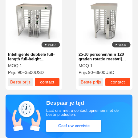
Intelligente dubbele full-
25-30 personen/min 120
length full-height
graden rotatie roestvrij
tourniquet met
staal volhoogte draaibank
MOQ:
1
MOQ:
1
roestvrijstalen 304
met anti-botsing
Prijs:
90~3500USD
Prijs:
90~3500USD
constructie en 5.000.000
cycli duurzaamheid
Beste prijs
contact
Beste prijs
contact
Bespaar je tijd
Laat ons met u contact opnemen met de
beste producten.
Geef uw vereiste