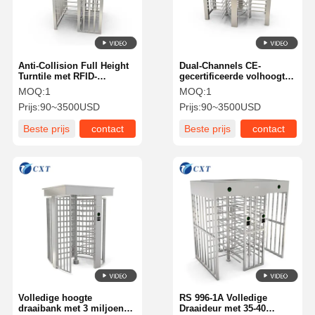
Anti-Collision Full Height
Dual-Channels CE-
Turntile met RFID-
gecertificeerde volhoogte
toegangscontrole 30-40
draaibank met 90 graden
MOQ:
1
MOQ:
1
personen/min Roestvrij
rotatie voor hoge
Prijs:
90~3500USD
Prijs:
90~3500USD
staal 304 Aanpasbare
veiligheid
hoofddikte
Beste prijs
contact
Beste prijs
contact
Huis
Producten
Over Ons
Fabriekstocht
Volledige hoogte
RS 996-1A Volledige
draaibank met 3 miljoen
Draaideur met 35-40