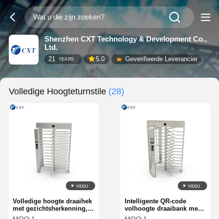
Shenzhen CXT Technology & Development Co.,
Ltd.
21
5.0
Geverifieerde Leverancier
YEARS
Volledige Hoogteturnstile
(28)
Volledige hoogte draaihek
Intelligente QR-code
met gezichtsherkenning,
volhoogte draaibank met
borstelloze motor en
120 graden rotatie en op