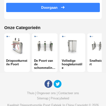
Doorgaan
Glasschuifdraaien
Turnstile van het dalingswapen
Onze Categorieën
Deeltjes van draaistoren
Gezichtsherkenningsmachine
Toegangscontrole voor voetgangerspoorten
QR-code scanner
Driepootturnst
De Poort van
Volledige
Snelheids
ile Poort
de
hoogteturnstil
rt
schommeling
e
Parkeermachine
sbarrière
barrièrepoort
Verkoopapparatuur
Thuis
Ongeveer ons
Contacteer ons
Sitemap
Privacybeleid
Componenten van draaibanden
Kwaliteit
Driepootturnstile Poort
Fabriek In China.Copyright © 2026