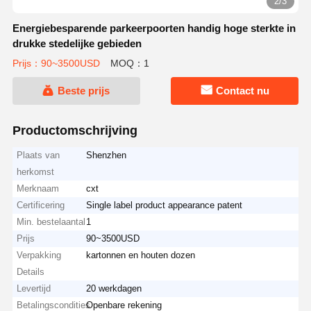
2/3
Energiebesparende parkeerpoorten handig hoge sterkte in
drukke stedelijke gebieden
Prijs：90~3500USD
MOQ：1
Beste prijs
Contact nu
Productomschrijving
Plaats van
Shenzhen
herkomst
Merknaam
cxt
Certificering
Single label product appearance patent
Min. bestelaantal
1
Prijs
90~3500USD
Verpakking
kartonnen en houten dozen
Details
Levertijd
20 werkdagen
Betalingscondities
Openbare rekening