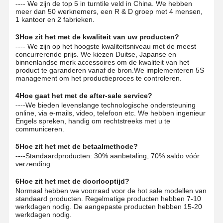
---- We zijn de top 5 in turntile veld in China. We hebben
meer dan 50 werknemers, een R & D groep met 4 mensen,
1 kantoor en 2 fabrieken.
3Hoe zit het met de kwaliteit van uw producten?
---- We zijn op het hoogste kwaliteitsniveau met de meest
concurrerende prijs. We kiezen Duitse, Japanse en
binnenlandse merk accessoires om de kwaliteit van het
product te garanderen vanaf de bron.We implementeren 5S
management om het productieproces te controleren.
4Hoe gaat het met de after-sale service?
----We bieden levenslange technologische ondersteuning
online, via e-mails, video, telefoon etc. We hebben ingenieur
Engels spreken, handig om rechtstreeks met u te
communiceren.
5Hoe zit het met de betaalmethode?
----Standaardproducten: 30% aanbetaling, 70% saldo vóór
verzending.
6Hoe zit het met de doorlooptijd?
Normaal hebben we voorraad voor de hot sale modellen van
standaard producten. Regelmatige producten hebben 7-10
werkdagen nodig. De aangepaste producten hebben 15-20
werkdagen nodig.