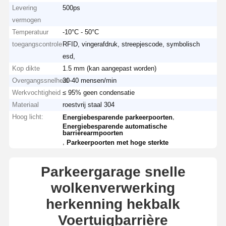
Levering
500ps
vermogen
Temperatuur
-10°C - 50°C
toegangscontrole
RFID, vingerafdruk, streepjescode, symbolisch
esd,
Kop dikte
1.5 mm (kan aangepast worden)
Overgangssnelheid
30-40 mensen/min
Werkvochtigheid
≤ 95% geen condensatie
Materiaal
roestvrij staal 304
Hoog licht:
,
Energiebesparende parkeerpoorten
Energiebesparende automatische
barrièrearmpoorten
,
Parkeerpoorten met hoge sterkte
Parkeergarage snelle
wolkenverwerking
herkenning hekbalk
Voertuigbarrière