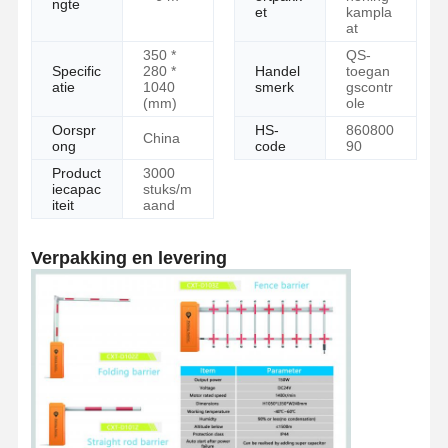
ngte
et
kampla
at
350 *
QS-
Specific
280 *
Handel
toegan
atie
1040
smerk
gscontr
(mm)
ole
Oorspr
HS-
860800
China
ong
code
90
Product
3000
iecapac
stuks/m
iteit
aand
Verpakking en levering
Huis
Producten
Over Ons
Fabriekstocht