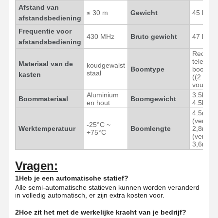
Afstand van
≤ 30 m
Gewicht
45 kg
afstandsbediening
Glasschuifdraaien
Frequentie voor
430 MHz
Bruto gewicht
47 kg
Turnstile van het dalingswapen
afstandsbediening
Rechte
Deeltjes van draaistoren
telescop
Materiaal van de
koudgewalst
Boomtype
boom, 
staal
kasten
((2 hek 
Gezichtsherkenningsmachine
vouwbo
Aluminium
3.5kg ((
Boommateriaal
Boomgewicht
Toegangscontrole voor voetgangerspoorten
en hout
4.5kg (
4.5m
(verpak
QR-code scanner
-25°C ~
Werktemperatuur
Boomlengte
2,8m), 
+75°C
(verpak
Parkeermachine
3,6m)
barrièrepoort
Vragen:
1Heb je een automatische statief?
Verkoopapparatuur
Alle semi-automatische statieven kunnen worden veranderd
in volledig automatisch, er zijn extra kosten voor.
Componenten van draaibanden
2Hoe zit het met de werkelijke kracht van je bedrijf?