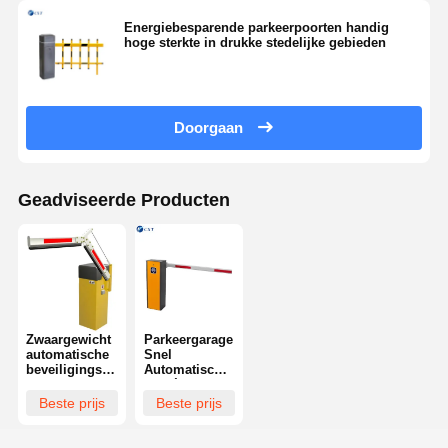
Energiebesparende parkeerpoorten handig
hoge sterkte in drukke stedelijke gebieden
Doorgaan
Geadviseerde Producten
Zwaargewicht
Parkeergarage
automatische
Snel
beveiligingspoortarm
Automatische
opvouwbare
barrièrepoort
armbarrière
Duurzaam
Beste prijs
Beste prijs
voor parkeren
Hoog efficiënt