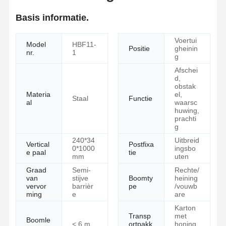
Basis informatie.
Voertui
Model
HBF11-
Positie
gheinin
nr.
1
g
Afschei
d,
obstak
Materia
el,
Staal
Functie
al
waarsc
huwing,
prachti
g
240*34
Uitbreid
Vertical
Postfixa
0*1000
ingsbo
e paal
tie
mm
uten
Graad
Semi-
Rechte/
van
stijve
Boomty
heining
vervor
barrièr
pe
/vouwb
ming
e
are
Karton
Transp
met
Boomle
< 6 m
ortpakk
honing