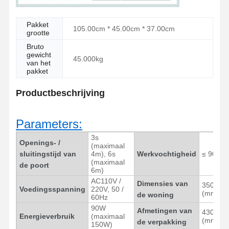
Pakket
105.00cm * 45.00cm * 37.00cm
Kwaliteitscont
Neem
Nieuws
Gevallen
grootte
Role
Contact Met
Ons Op
Bruto
gewicht
45.000kg
van het
pakket
Productbeschrijving
Vraag Een
Offerte
Parameters:
3s
Driepootturnstile Poort
Openings- /
(maximaal
sluitingstijd van
4m), 6s
Werkvochtigheid
≤ 90%
(maximaal
De Poort van de schommelingsbarrière
de poort
6m)
AC110V /
Dimensies van
Volledige hoogteturnstile
350 * 28
Voedingsspanning
220V, 50 /
(mm)
de woning
60Hz
Snelheidspoort
90W
Afmetingen van
430 * 37
Energieverbruik
(maximaal
(mm)
de verpakking
150W)
De poort van de klepbarrière