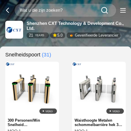
Shenzhen CXT Technology & Development Co.,
Ltd.
21
5.0
Geverifieerde Leverancier
YEARS
Snelheidspoort
(31)
300 Personen/Min
Waisthoogte Metalen
Snelheid
schommelbarrière hek 304
Toegangscontrole 220V
Innovatieve anti-botsing