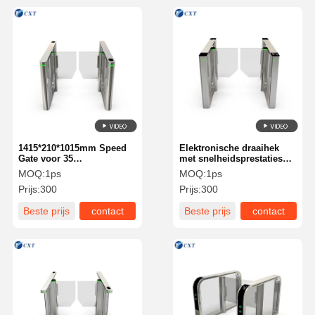
1415*210*1015mm Speed
Elektronische draaihek
Gate voor 35
met snelheidsprestaties
Personen/minuut
RS485 TCP/IP
MOQ:
1ps
MOQ:
1ps
Verkeerssnelheid 50Hz
communicatie en
Prijs:
300
Prijs:
300
Voedingsspanning
1415*210*1015mm
pakketgrootte
Beste prijs
contact
Beste prijs
contact