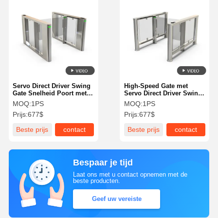
Servo Direct Driver Swing
High-Speed Gate met
Gate Snelheid Poort met
Servo Direct Driver Swing
30-40 Personen/min
Gate Beweging en
MOQ:
1PS
MOQ:
1PS
Doorvoersnelheid en 24V
Intelligente
Prijs:
677$
Prijs:
677$
500W Voeding voor Veilige
Bewegingsdetector voor
Toegangscontrole
30-40 personen/min
Beste prijs
contact
Beste prijs
contact
Bespaar je tijd
Laat ons met u contact opnemen met de
beste producten.
Geef uw vereiste