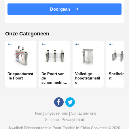
Doorgaan
Glasschuifdraaien
Turnstile van het dalingswapen
Onze Categorieën
Deeltjes van draaistoren
Gezichtsherkenningsmachine
Toegangscontrole voor voetgangerspoorten
QR-code scanner
Driepootturnst
De Poort van
Volledige
Snelheids
ile Poort
de
hoogteturnstil
rt
schommeling
e
Parkeermachine
sbarrière
barrièrepoort
Verkoopapparatuur
Thuis
Ongeveer ons
Contacteer ons
Sitemap
Privacybeleid
Componenten van draaibanden
Kwaliteit
Driepootturnstile Poort
Fabriek In China.Copyright © 2026