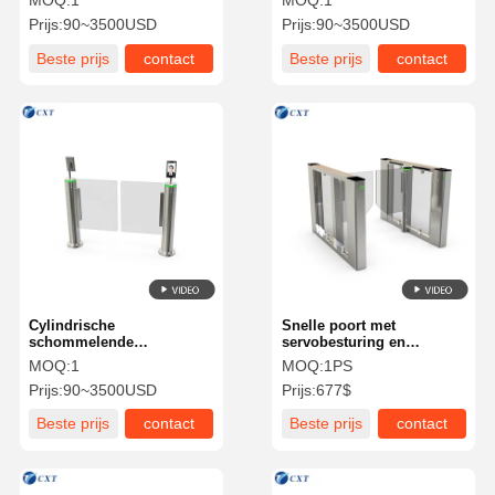
MOQ:
1
MOQ:
1
TCP/IP Communicatie
221
Prijs:
90~3500USD
Prijs:
90~3500USD
Interface t12
Beste prijs
contact
Beste prijs
contact
Cylindrische
Snelle poort met
schommelende
servobesturing en
toegangspoorten AI Smart
intelligente
MOQ:
1
MOQ:
1PS
For School Hotel Park
bewegingsdetector voor
Prijs:
90~3500USD
Prijs:
677$
140s
toegangscontrole van 30-
40 personen/min
Beste prijs
contact
Beste prijs
contact