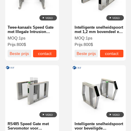
Twee-kanaals Speed Gate
Intelligente snelheidspoort
met Illegale Intrusion
met 1,2 mm bovendeel en
Alarm voor Binnen en
1,0 mm zijvoet
MOQ:
1ps
MOQ:
1ps
Buiten Gebruik
Prijs:
800$
Prijs:
800$
Beste prijs
contact
Beste prijs
contact
Huis
Producten
Over Ons
Fabriekstocht
RS485 Speed Gate met
Intelligente snelheidspoort
Servomotor voor
voor beveiligde