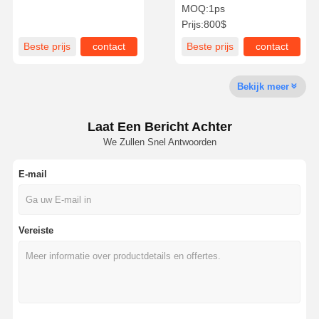
Toegangscontrole
toegangscontrole 30W
MOQ:
1ps
binnen buiten
Prijs:
800$
Kwaliteitscont
Neem
Nieuws
Gevallen
Beste prijs
contact
Beste prijs
contact
Role
Contact Met
Ons Op
Bekijk meer
Laat Een Bericht Achter
We Zullen Snel Antwoorden
Vraag Een
Offerte
E-mail
Driepootturnstile Poort
De Poort van de schommelingsbarrière
Vereiste
Volledige hoogteturnstile
Snelheidspoort
De poort van de klepbarrière