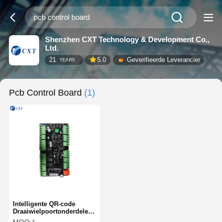
Shenzhen CXT Technology & Development Co.,
Ltd.
21
5.0
Geverifieerde Leverancier
YEARS
Pcb Control Board
(1)
Intelligente QR-code
Draaiwielpoortonderdelen
Automatisch