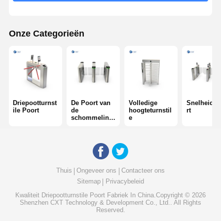
Onze Categorieën
Driepootturnst
De Poort van
Volledige
Snelheids
ile Poort
de
hoogteturnstil
rt
schommeling
e
sbarrière
Thuis
Ongeveer ons
Contacteer ons
Sitemap
Privacybeleid
Kwaliteit
Driepootturnstile Poort
Fabriek In China.Copyright © 2026
Shenzhen CXT Technology & Development Co., Ltd.. All Rights
Reserved.