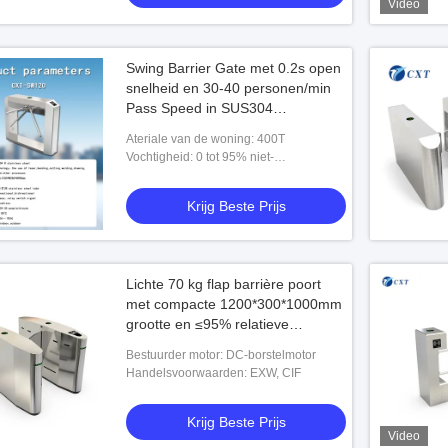
Video
Swing Barrier Gate met 0.2s open
snelheid en 30-40 personen/min
Pass Speed in SUS304
roestvrijstalen behuizing
Ateriale van de woning: 400T
Vochtigheid: 0 tot 95% niet-
condenserend
Krijg Beste Prijs
Lichte 70 kg flap barrière poort
met compacte 1200*300*1000mm
grootte en ≤95% relatieve
vochtigheidsweerstand
Bestuurder motor: DC-borstelmotor
Handelsvoorwaarden: EXW, CIF
Krijg Beste Prijs
Video