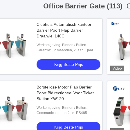
Office Barrier Gate (113)
O
Clubhuis Automatisch kantoor
Barrier Poort Flap Barrier
Draaiwiel 140C
Werkomgeving: Binnen / Buiten
(Beschut), niet-berijpt, -30°C tot +55°C;
Garantie: 12 maanden, 2 jaar, 1 jaar.
met een luchtvochtigheid van minder
dan 95
Krijg Beste Prijs
Video
Borstelloze Motor Flap Barrier
Poort Bidirectioneel Voor Ticket
Station YW120
Werkomgeving: Binnen / Buiten
(Beschut), niet-berijpt, -30°C tot +55°C;
Communicatie-interface: RS485
met een luchtvochtigheid van minder
(afstand),TCP/IP/R485,RS485/Release
dan 95
Signal,RS485/IP/TCP,TCP/IP
Krijg Beste Prijs