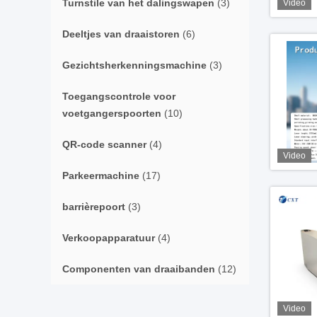
Turnstile van het dalingswapen
(3)
Video
Deeltjes van draaistoren
(6)
Gezichtsherkenningsmachine
(3)
Toegangscontrole voor
voetgangerspoorten
(10)
QR-code scanner
(4)
Video
Parkeermachine
(17)
barrièrepoort
(3)
Verkoopapparatuur
(4)
Componenten van draaibanden
(12)
Video