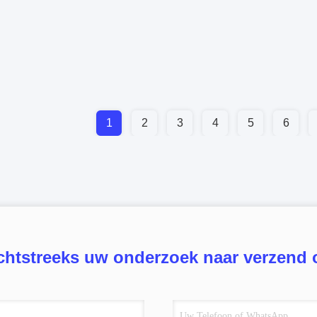
1
2
3
4
5
6
chtstreeks uw onderzoek naar verzend 