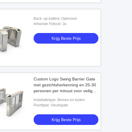
Back -up batterij: Optioneel
Infrarode Fotocel: Ja
Krijg Beste Prijs
Custom Logo Swing Barrier Gate
met gezichtsherkenning en 25-30
personen per minuut voor veilige
toegang
Installatietype: Binnen en buiten
Poorttype: Vleulegate
Krijg Beste Prijs