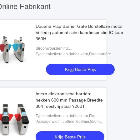
nline Fabrikant
Douane Flap Barrier Gate Borstelloze motor
Volledig automatische kaartinspectie IC-kaart
360H
Stroomvoorziening:
AC220V/110V,AC220V,AC220V/50Hz,50/60Hz,220V
Type: enkelkern en dubbelkern,Flap barrière
gate,Volledig automatische snelheidsbaan
draaibank,Volledig au
Krijg Beste Prijs
Intern elektronische barrière
hekken 600 mm Passage Breedte
304 roestvrij staal Y260T
Type: enkelkern en dubbelkern,Flap
barrière gate,Volledig automatische
Passage width: 550mm,600mm,550mm
snelheidsbaan draaibank,Volledig au
(One passage)
Krijg Beste Prijs