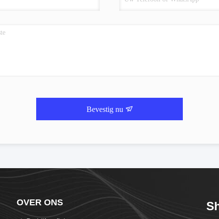
Bevestig nu
OVER ONS
S