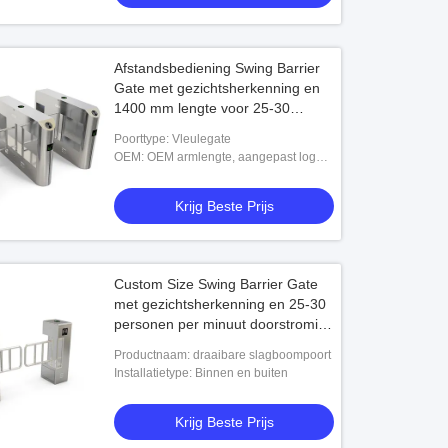
Afstandsbediening Swing Barrier
Gate met gezichtsherkenning en
1400 mm lengte voor 25-30
personen/minute stroom
Poorttype: Vleulegate
OEM: OEM armlengte, aangepast logo,
aangepaste maat
Krijg Beste Prijs
Custom Size Swing Barrier Gate
met gezichtsherkenning en 25-30
personen per minuut doorstroming
voor veilige toegangscontrole
Productnaam: draaibare slagboompoort
Installatietype: Binnen en buiten
Krijg Beste Prijs