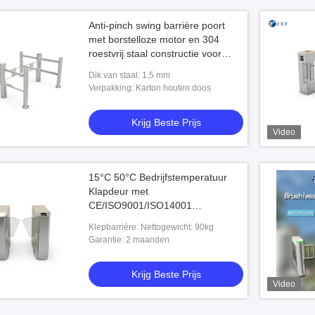
Anti-pinch swing barrière poort
met borstelloze motor en 304
roestvrij staal constructie voor
veilige toegangscontrole
Dik van staal: 1,5 mm
Verpakking: Karton houten doos
Krijg Beste Prijs
Video
15°C 50°C Bedrijfstemperatuur
Klapdeur met
CE/ISO9001/ISO14001
Certificering en 10 Miljoen keer
Klepbarrière: Nettogewicht: 90kg
MTBF
Garantie: 2 maanden
Krijg Beste Prijs
Video