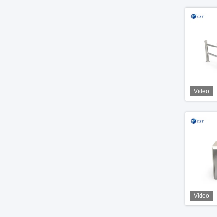
Video
Video