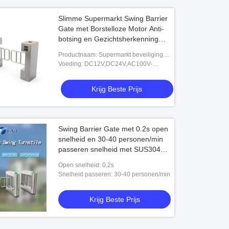
Slimme Supermarkt Swing Barrier
Gate met Borstelloze Motor Anti-
botsing en Gezichtsherkenning
Toegangscontrolesysteem
Productnaam: Supermarkt beveiliging
toegangscontrolesysteem swing barrière
Voeding: DC12V,DC24V,AC100V-
poorten,PD132 Single Loop Detector,Doo
240V,AC110/AC220+/-10%,AC220V±10%
50HZ
Krijg Beste Prijs
Swing Barrier Gate met 0.2s open
snelheid en 30-40 personen/min
passeren snelheid met SUS304
roestvrijstalen behuizing
Open snelheid: 0,2s
Snelheid passeren: 30-40 personen/min
Krijg Beste Prijs