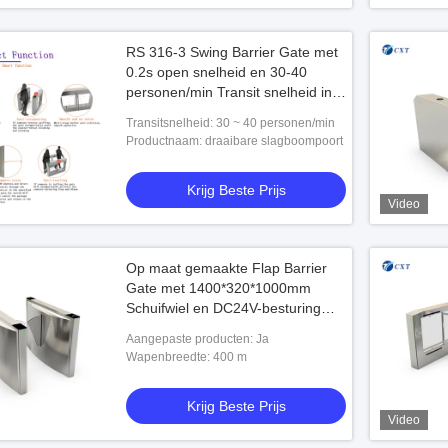
RS 316-3 Swing Barrier Gate met
0.2s open snelheid en 30-40
personen/min Transit snelheid in
SUS304 Housing
Transitsnelheid: 30 ~ 40 personen/min
Productnaam: draaibare slagboompoort
Krijg Beste Prijs
Video
Op maat gemaakte Flap Barrier
Gate met 1400*320*1000mm
Schuifwiel en DC24V-besturing
voor 3,000Duizend keer leven
Aangepaste producten: Ja
Wapenbreedte: 400 m
Krijg Beste Prijs
Video