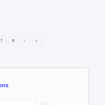
7
8
ons