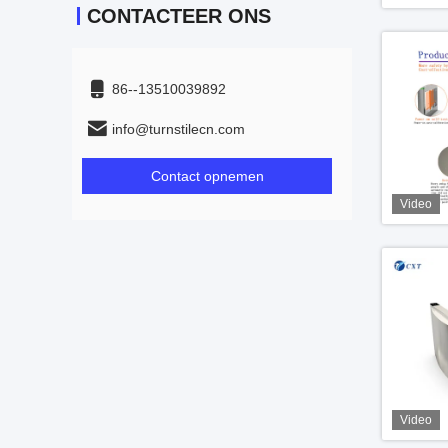
CONTACTEER ONS
86--13510039892
info@turnstilecn.com
Contact opnemen
Video
Video