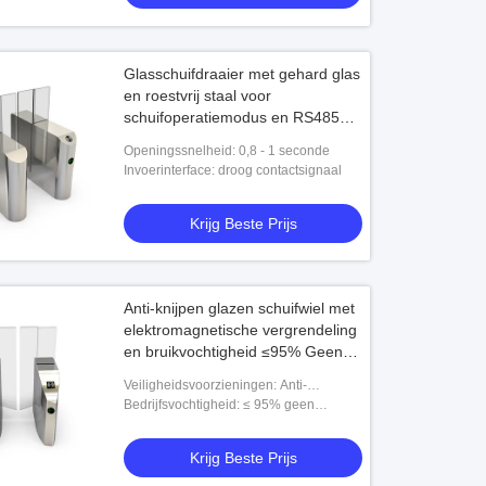
Glasschuifdraaier met gehard glas
en roestvrij staal voor
schuifoperatiemodus en RS485
TCP/IP-interfaces
Openingssnelheid: 0,8 - 1 seconde
Invoerinterface: droog contactsignaal
Krijg Beste Prijs
Anti-knijpen glazen schuifwiel met
elektromagnetische vergrendeling
en bruikvochtigheid ≤95% Geen
condensatie voor veilige
Veiligheidsvoorzieningen: Anti-
toegangscontrole
knijpbeveiliging,
Bedrijfsvochtigheid: ≤ 95% geen
noodbrandalarmintegratie
condensatie
Krijg Beste Prijs