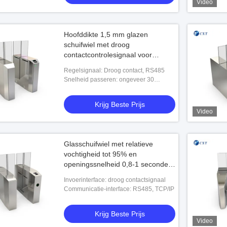
Video
Hoofddikte 1,5 mm glazen
schuifwiel met droog
contactcontrolesignaal voor
toegangscontrole en
Regelsignaal: Droog contact, RS485
toegangsbeheer
Snelheid passeren: ongeveer 30
personen/minute
Krijg Beste Prijs
Video
Glasschuifwiel met relatieve
vochtigheid tot 95% en
openingssnelheid 0,8-1 seconde
voor een soepel toegangsbeheer
Invoerinterface: droog contactsignaal
Communicatie-interface: RS485, TCP/IP
Krijg Beste Prijs
Video