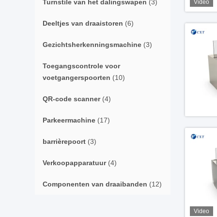
Turnstile van het dalingswapen
(3)
Video
Deeltjes van draaistoren
(6)
Gezichtsherkenningsmachine
(3)
Toegangscontrole voor
voetgangerspoorten
(10)
QR-code scanner
(4)
Parkeermachine
(17)
barrièrepoort
(3)
Verkoopapparatuur
(4)
Componenten van draaibanden
(12)
Video