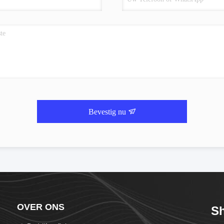
Bevestig nu
OVER ONS
S