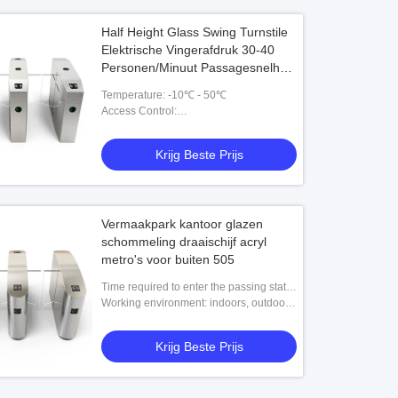
Half Height Glass Swing Turnstile
Elektrische Vingerafdruk 30-40
Personen/Minuut Passagesnelheid
510B-
Temperature: -10℃ - 50℃
Access Control:
RFID,fingerprint,barcode,esd,token
Krijg Beste Prijs
Vermaakpark kantoor glazen
schommeling draaischijf acryl
metro's voor buiten 505
Time required to enter the passing state
after power-on: 3 seconds
Working environment: indoors, outdoors
(it is recommended to build a shed)
Krijg Beste Prijs