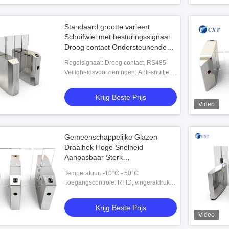
Standaard grootte varieert
Schuifwiel met besturingssignaal
Droog contact Ondersteunende
veiligheid en gecontroleerde
Regelsignaal: Droog contact, RS485
doorgang
Veiligheidsvoorzieningen: Anti-snuifje,
noodhandmatig geopend
Krijg Beste Prijs
Video
Gemeenschappelijke Glazen
Draaihek Hoge Snelheid
Aanpasbaar Sterk
Zelfbeschermend Vermogen 510B
Temperatuur: -10°C - 50°C
Toegangscontrole: RFID, vingerafdruk,
barcode, ESD, token
Krijg Beste Prijs
Video