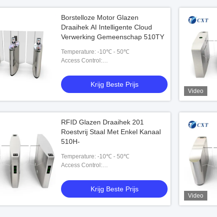
Borstelloze Motor Glazen
Draaihek AI Intelligente Cloud
Verwerking Gemeenschap 510TY
Temperature: -10℃ - 50℃
Access Control:
RFID,fingerprint,barcode,esd,token
Krijg Beste Prijs
Video
RFID Glazen Draaihek 201
Roestvrij Staal Met Enkel Kanaal
510H-
Temperature: -10℃ - 50℃
Access Control:
RFID,fingerprint,barcode,esd,token
Krijg Beste Prijs
Video