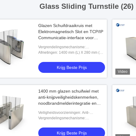
Glass Sliding Turnstile (26)
Glazen Schuifdraaikruis met
Elektromagnetisch Slot en TCP/IP
Communicatie-interface voor
Veilige Toegangscontrole en Anti-
Vergrendelingsmechanisme:
knel Veiligheid
Elektromagnetisch slot
Afmetingen: 1400 mm (L) X 280 mm (B)
X 1000 mm (H)
Krijg Beste Prijs
Video
1400 mm glazen schuifwiel met
anti-knijpveiligheidskenmerken,
noodbrandmelderintegratie en
elektromagnetisch slot voor
Veiligheidsvoorzieningen: Anti-
kantoorgebouwen
knijpbeveiliging,
Vergrendelingsmechanisme:
noodbrandalarmintegratie
Elektromagnetisch slot
Krijg Beste Prijs