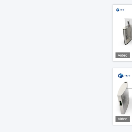
Video
Video