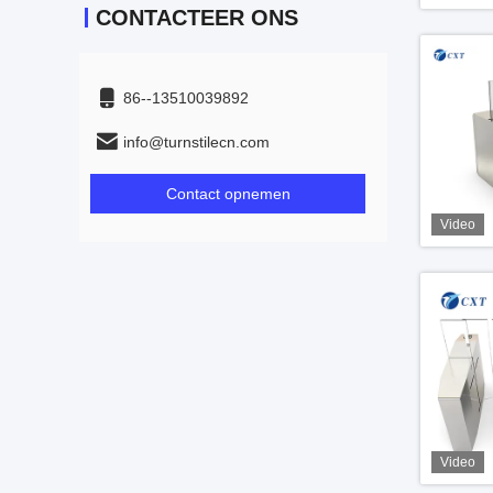
CONTACTEER ONS
86--13510039892
info@turnstilecn.com
Contact opnemen
Video
Video