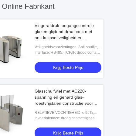
Online Fabrikant
Vingerafdruk toegangscontrole
glazen glijdend draaibank met
anti-knijpsel veiligheid en
passerende snelheid ongeveer 30
Veiligheidsvoorzieningen: Anti-snuifje,
personen per minuut voor toegang
noodhandmatig geopend
Interface: RS485, TCP/IP, droog contact,
schakelsignaal
Krijg Beste Prijs
Glasschuifwiel met AC220-
spanning en gehard glas-
roestvrijstalen constructie voor
veilige toegangscontrole
RELATIEVE VOCHTIGHEID: ≤ 95%,
geen condensatie
Invoerinterface: droog contactsignaal
Krijg Beste Prijs