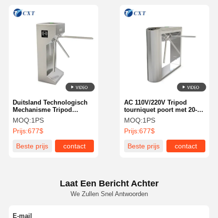
Duitsland Technologisch
AC 110V/220V Tripod
Mechanisme Tripod
tourniquet poort met 20-35
Turnstile Gate met 20-35
personen per minuut
MOQ:
1PS
MOQ:
1PS
persoon/min
doorgangssnelheid en
Prijs:
677$
Prijs:
677$
doorgangssnelheid en 7-
Duits technologisch
12VDC stroominvoer
mechanisme
Beste prijs
contact
Beste prijs
contact
Laat Een Bericht Achter
We Zullen Snel Antwoorden
E-mail