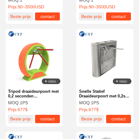
MOQ:
1
MOQ:
1
Prijs:
90~3500USD
Prijs:
90~3500USD
Beste prijs
contact
Beste prijs
contact
Tripod draaideurpoort met
Snelle Statief
0,2 seconden
Draaideurpoort met 0,2s
poortopeningstijd en
Poortopeningstijd,
MOQ:
1PS
MOQ:
1PS
meerdere
Meerdere
Prijs:
677$
Prijs:
677$
authenticatiemethoden
Authenticatiemethoden en
voor veilige
Volledige CNC
Beste prijs
contact
Beste prijs
contact
toegangscontrole
Lasersnijding voor Veilige
Toegangscontrole