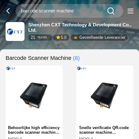
Shenzhen CXT Technology & Development Co.,
Ltd.
21
5.0
Geverifieerde Leverancier
YEARS
Barcode Scanner Machine
(8)
Behoorlijke high efficiency
Snelle verificatie QR-code
barcode scanner machine
scanner machine
qr reader machine
Intelligente standaard