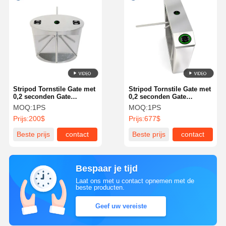
Stripod Tornstile Gate met
Stripod Tornstile Gate met
0,2 seconden Gate
0,2 seconden Gate
Opening Time Aluminium
Opening Time Aluminium
MOQ:
1PS
MOQ:
1PS
legering Motor en Multiple
legering Motor en Multiple
Prijs:
200$
Prijs:
677$
Authenticatie Methoden
Authenticatie Methoden
Beste prijs
contact
Beste prijs
contact
Bespaar je tijd
Laat ons met u contact opnemen met de
beste producten.
Geef uw vereiste