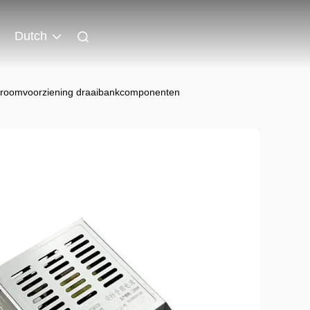
Dutch
 stroomvoorziening draaibankcomponenten