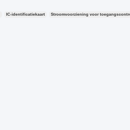
：
IC-identificatiekaart
Stroomvoorziening voor toegangscontr