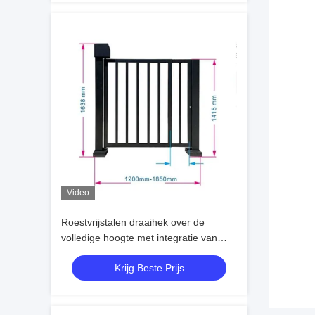
Video
Roestvrijstalen draaihek over de
volledige hoogte met integratie van
toegangscontrole en aanpasbare
Krijg Beste Prijs
kopdikte voor veilige
voetgangerspoorten