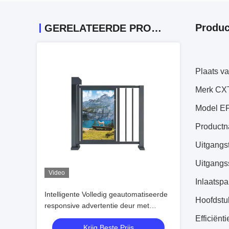
Produc
GERELATEERDE PRODUCTEN
Plaats v
Merk CX
Model E
Productn
Uitgangs
Uitgangs
Video
Inlaatsp
Intelligente Volledig geautomatiseerde
Hoofdstu
responsive advertentie deur met
gezichtsherkenning Bi-directional Pass
Efficiënt
Krijg Beste Prijs
en DC borstelloze motor voor