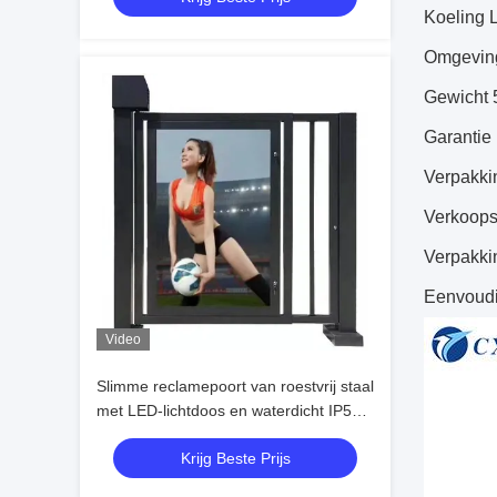
Koeling L
voetgangers toegangscontrole
Omgeving
Gewicht 
Garantie 
Verpakki
Verkoop
Verpakki
Eenvoudi
Video
Slimme reclamepoort van roestvrij staal
met LED-lichtdoos en waterdicht IP54
voor veilige toegang tot voetgangers
Krijg Beste Prijs