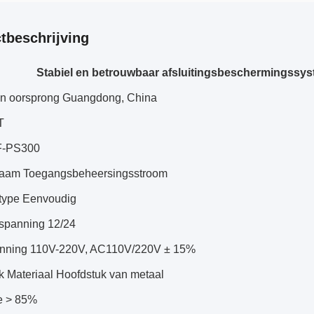
tbeschrijving
Stabiel en betrouwbaar afsluitingsbeschermingssyst
an oorsprong Guangdong, China
T
F-PS300
aam Toegangsbeheersingsstroom
type Eenvoudig
spanning 12/24
anning 110V-220V, AC110V/220V ± 15%
k Materiaal Hoofdstuk van metaal
ie > 85%