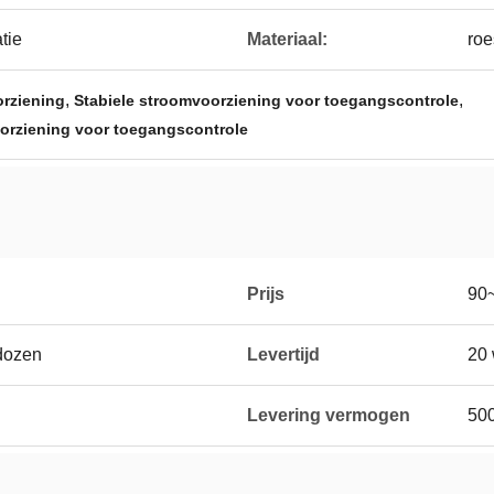
tie
Materiaal:
roe
,
,
orziening
Stabiele stroomvoorziening voor toegangscontrole
orziening voor toegangscontrole
Prijs
90
dozen
Levertijd
20
Levering vermogen
50