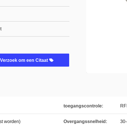
t
Verzoek om een Citaat
toegangscontrole:
RFI
st worden)
Overgangssnelheid:
30