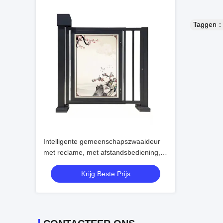
Taggen
Intelligente gemeenschapszwaaideur
met reclame, met afstandsbediening,
hoog beveiligingsniveau en
Krijg Beste Prijs
aanpasbare kopdikte