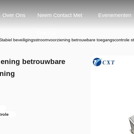
Over Ons
Neem Contact Met
Evenementen
Ons Op
Stabiel beveiligingsstroomvoorziening betrouwbare toegangscontrole
iening betrouwbare
ning
role