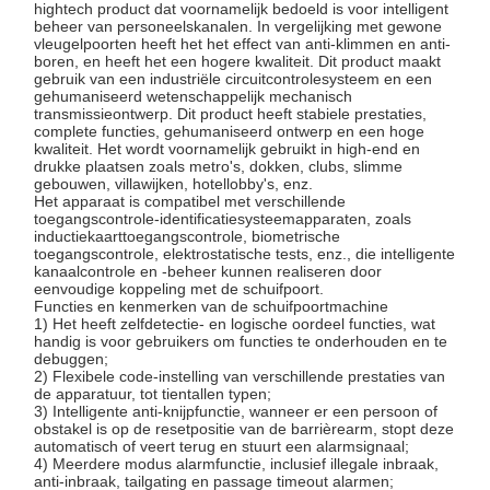
hightech product dat voornamelijk bedoeld is voor intelligent
beheer van personeelskanalen. In vergelijking met gewone
vleugelpoorten heeft het het effect van anti-klimmen en anti-
boren, en heeft het een hogere kwaliteit. Dit product maakt
Kwaliteitscont
Neem
Nieuws
Gevallen
gebruik van een industriële circuitcontrolesysteem en een
gehumaniseerd wetenschappelijk mechanisch
Role
Contact Met
transmissieontwerp. Dit product heeft stabiele prestaties,
Ons Op
complete functies, gehumaniseerd ontwerp en een hoge
kwaliteit. Het wordt voornamelijk gebruikt in high-end en
drukke plaatsen zoals metro's, dokken, clubs, slimme
gebouwen, villawijken, hotellobby's, enz.
Het apparaat is compatibel met verschillende
toegangscontrole-identificatiesysteemapparaten, zoals
inductiekaarttoegangscontrole, biometrische
toegangscontrole, elektrostatische tests, enz., die intelligente
Vraag Een
kanaalcontrole en -beheer kunnen realiseren door
Offerte
eenvoudige koppeling met de schuifpoort.
Functies en kenmerken van de schuifpoortmachine
1) Het heeft zelfdetectie- en logische oordeel functies, wat
handig is voor gebruikers om functies te onderhouden en te
Driepootturnstile Poort
debuggen;
2) Flexibele code-instelling van verschillende prestaties van
De Poort van de schommelingsbarrière
de apparatuur, tot tientallen typen;
3) Intelligente anti-knijpfunctie, wanneer er een persoon of
obstakel is op de resetpositie van de barrièrearm, stopt deze
Volledige hoogteturnstile
automatisch of veert terug en stuurt een alarmsignaal;
4) Meerdere modus alarmfunctie, inclusief illegale inbraak,
Snelheidspoort
anti-inbraak, tailgating en passage timeout alarmen;