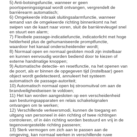
5) Anti-botsingsfunctie, wanneer er geen
poortopeningssignaal wordt ontvangen, vergrendelt de
De poort van de klepbarrière
barrièrearm automatisch;
6) Omgekeerde inbraak sluitingsalarmfunctie, wanneer
iemand van de omgekeerde richting binnenkomt na het
Glasschuifdraaien
swipen van de kaart naar voren, sluit de barrièrevleugel snel
en stuurt een alarm;
Turnstile van het dalingswapen
7) Flexibele passage-indicatiefunctie, indicatorlicht met hoge
helderheid plus de gehumaniseerde promptfunctie,
waardoor het kanaal onderscheidender wordt;
Deeltjes van draaistoren
8) Normaal open en normaal gesloten modi zijn instelbaar
en kunnen eenvoudig worden bediend door te kiezen of
externe handmatige knoppen;
Gezichtsherkenningsmachine
9) Automatische detectie- en resetfunctie, na het openen van
de poort, als er binnen de opgegeven tijd (instelbaar) geen
Toegangscontrole voor voetgangerspoorten
object wordt gedetecteerd, annuleert het systeem
automatisch de passage-autoriteit;
10) Automatisch normaal open bij stroomuitval om aan de
QR-code scanner
brandveiligheidseisen te voldoen;
11) Het kan worden aangesloten op een verscheidenheid
Parkeermachine
aan besturingsapparaten en relais schakelsignalen
ontvangen om te werken;
12) Verschillende verkeersmodi, kunnen de toegang en
barrièrepoort
uitgang van personeel in één richting of twee richtingen
controleren, of in één richting worden bestuurd en vrij in de
tegenovergestelde richting passeren;
Verkoopapparatuur
13) Sterk vermogen om zich aan te passen aan de
omgeving, kan normaal werken in verschillende ruwe