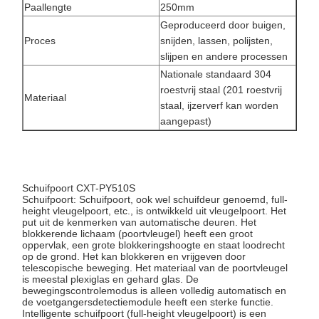
Paallengte
250mm
Geproduceerd door buigen,
Proces
snijden, lassen, polijsten,
slijpen en andere processen
Nationale standaard 304
roestvrij staal (201 roestvrij
Materiaal
staal, ijzerverf kan worden
aangepast)
Schuifpoort CXT-PY510S
Schuifpoort: Schuifpoort, ook wel schuifdeur genoemd, full-
height vleugelpoort, etc., is ontwikkeld uit vleugelpoort. Het
put uit de kenmerken van automatische deuren. Het
blokkerende lichaam (poortvleugel) heeft een groot
oppervlak, een grote blokkeringshoogte en staat loodrecht
op de grond. Het kan blokkeren en vrijgeven door
telescopische beweging. Het materiaal van de poortvleugel
Huis
Producten
Over Ons
Fabriekstocht
is meestal plexiglas en gehard glas. De
bewegingscontrolemodus is alleen volledig automatisch en
de voetgangersdetectiemodule heeft een sterke functie.
Intelligente schuifpoort (full-height vleugelpoort) is een