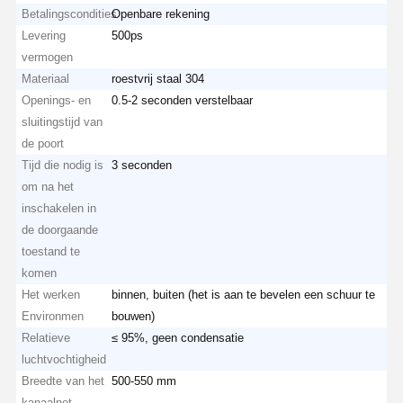
Betalingscondities
Openbare rekening
Levering
500ps
vermogen
Materiaal
roestvrij staal 304
Openings- en
0.5-2 seconden verstelbaar
sluitingstijd van
de poort
Tijd die nodig is
3 seconden
om na het
inschakelen in
de doorgaande
toestand te
komen
Het werken
binnen, buiten (het is aan te bevelen een schuur te
Environmen
bouwen)
Relatieve
≤ 95%, geen condensatie
luchtvochtigheid
Breedte van het
500-550 mm
kanaalnet