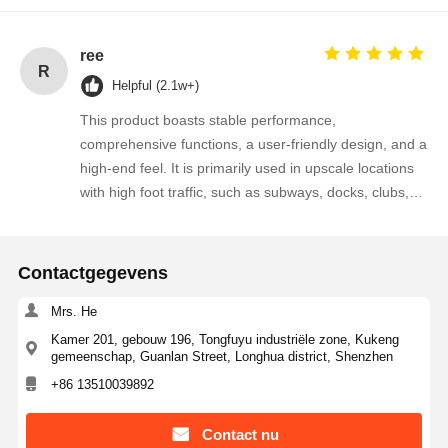
ree
R
Helpful (2.1w+)
This product boasts stable performance,
comprehensive functions, a user-friendly design, and a
high-end feel. It is primarily used in upscale locations
with high foot traffic, such as subways, docks, clubs,
smart buildings, villa communities, and hotel lobbies.
Contactgegevens
Mrs. He
Kamer 201, gebouw 196, Tongfuyu industriële zone, Kukeng
gemeenschap, Guanlan Street, Longhua district, Shenzhen
+86 13510039892
Contact nu