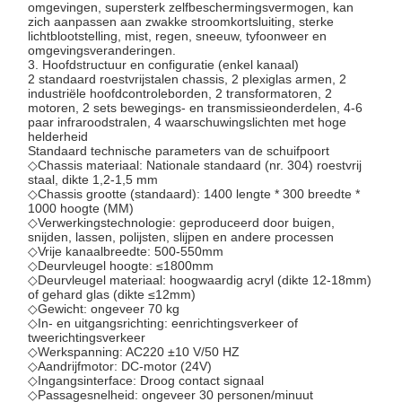
Componenten van draaibanden
omgevingen, supersterk zelfbeschermingsvermogen, kan
zich aanpassen aan zwakke stroomkortsluiting, sterke
lichtblootstelling, mist, regen, sneeuw, tyfoonweer en
omgevingsveranderingen.
3. Hoofdstructuur en configuratie (enkel kanaal)
2 standaard roestvrijstalen chassis, 2 plexiglas armen, 2
industriële hoofdcontroleborden, 2 transformatoren, 2
motoren, 2 sets bewegings- en transmissieonderdelen, 4-6
paar infraroodstralen, 4 waarschuwingslichten met hoge
helderheid
Standaard technische parameters van de schuifpoort
◇Chassis materiaal: Nationale standaard (nr. 304) roestvrij
staal, dikte 1,2-1,5 mm
◇Chassis grootte (standaard): 1400 lengte * 300 breedte *
1000 hoogte (MM)
◇Verwerkingstechnologie: geproduceerd door buigen,
snijden, lassen, polijsten, slijpen en andere processen
◇Vrije kanaalbreedte: 500-550mm
◇Deurvleugel hoogte: ≤1800mm
◇Deurvleugel materiaal: hoogwaardig acryl (dikte 12-18mm)
of gehard glas (dikte ≤12mm)
◇Gewicht: ongeveer 70 kg
◇In- en uitgangsrichting: eenrichtingsverkeer of
tweerichtingsverkeer
◇Werkspanning: AC220 ±10 V/50 HZ
◇Aandrijfmotor: DC-motor (24V)
◇Ingangsinterface: Droog contact signaal
◇Passagesnelheid: ongeveer 30 personen/minuut