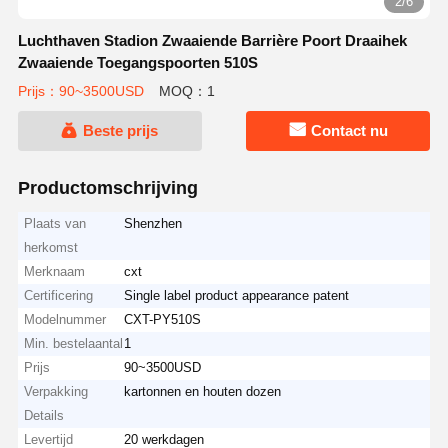
3/6
Luchthaven Stadion Zwaaiende Barrière Poort Draaihek
Zwaaiende Toegangspoorten 510S
Prijs：90~3500USD
MOQ：1
Beste prijs
Contact nu
Productomschrijving
Plaats van
Shenzhen
herkomst
Merknaam
cxt
Certificering
Single label product appearance patent
Modelnummer
CXT-PY510S
Min. bestelaantal
1
Prijs
90~3500USD
Verpakking
kartonnen en houten dozen
Details
Levertijd
20 werkdagen