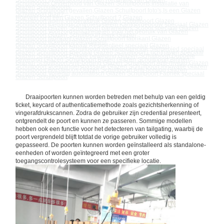
Schuifpoort
s
,
Onderhoud van
Glazen Schuifpoort
s
,
Installatie van
Glazen Schuifpoort
s
,
Glazen Schuifpoort
gevallen
,
Glazen Schuifpoort
foto's
,
Is een
Glazen
Schuifpoort
duur?
,
Hoeveel kost een
Glazen Schuifpoort
?
,
Glazen
Schuifpoort
agent
,
Vingerafdruk
Glazen Schuifpoort
,
Glazen
Schuifpoort
toegangscontrolesysteem
,
Kantoorgebouw speciaal
Glazen
Schuifpoort
,
Glazen Schuifpoort
parameters
,
School speciaal
Glazen
Schuifpoort
,
Voorzorgsmaatregelen voor het gebruik van
Glazen
Schuifpoort
,
Glazen Schuifpoort
merk
,
Glazen
Schuifpoort
fabrikant
,
Glazen Schuifpoort
fabrikant
,
Glazen
Schuifpoort
ticketcontrolesysteem
,
Glazen Schuifpoort
kanaal
,
Residentieel speciaal
Glazen
Schuifpoort
,
Glazen Schuifpoort
werkingsprincipe
,
Siergebied speciaal
Glazen Schuifpoort
,
speciaal
Glazen Schuifpoort
,
Luchthaven speciaal
Glazen Schuifpoort
,
Enkele beweging
Glazen Schuifpoort
,
Dubbele
beweging
Glazen Schuifpoort
,
Buiten
Glazen Schuifpoort
,
Binnen
Glazen Schuifpoort
,
Anti-botsing
Glazen Schuifpoort
,
Anti-niveau
Glazen
Schuifpoort
,
Voetgangerspassage
Glazen Schuifpoort
,
Innovatie
Glazen
Schuifpoort
,
Borstelloos
Glazen Schuifpoort
,
Anti-botsing
Glazen
Schuifpoort
,
Volledig automatisch
Glazen Schuifpoort
,
Fabriek speciaal
Glazen Schuifpoort
Draaipoorten kunnen worden betreden met behulp van een geldig
ticket, keycard of authenticatiemethode zoals gezichtsherkenning of
vingerafdrukscannen. Zodra de gebruiker zijn credential presenteert,
ontgrendelt de poort en kunnen ze passeren. Sommige modellen
hebben ook een functie voor het detecteren van tailgating, waarbij de
poort vergrendeld blijft totdat de vorige gebruiker volledig is
gepasseerd. De poorten kunnen worden geïnstalleerd als standalone-
eenheden of worden geïntegreerd met een groter
toegangscontrolesysteem voor een specifieke locatie.