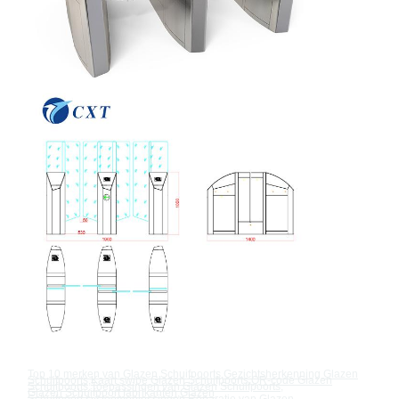
Top 10 merken van
Glazen Schuifpoort
s
,
Gezichtsherkenning
Glazen
Schuifpoort
s
,
Kaart swipe
Glazen Schuifpoort
s
,
QR-code
Glazen
Schuifpoort
s
,
Toepassingen van
Glazen Schuifpoort
s
,
Glazen Schuifpoort
fabrikanten
,
Glazen
Schuifpoort
systeemoplossingen
,
Reparatie van
Glazen