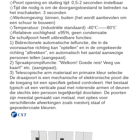
◇Poort opening en sluiting tijd: 0,5-2 seconden instelbaar
◇Tijd die nodig is om de doorgangstoestand te betreden na
het inschakelen: 3 seconden
◇Werkomgeving: binnen, buiten (het wordt aanbevolen om
een schuur te bouwen)
◇Temperatuur: (industriële standaard) -40℃——80℃
◇Relatieve vochtigheid: ≤95%, geen condensatie
De schuifpoort heeft uitbreidbare functies:
1) Bidirectionele automatische telfunctie, die in de
voorwaartse richting kan "optellen" en in de omgekeerde
richting "aftrekken", en automatisch het aantal aanwezige
personen tellen (aangepast).
2) Spraakpromptfunctie: "Welkom! Goede reis! Veeg uw
kaart!" etc. (aangepast);
3) Telescopische arm materiaal en primaire kleur selectie
De draaipoort is een mechanische of elektronische poort die
de toegang tot een specifiek gebied controleert. Het bestaat
typisch uit een verticale paal met roterende armen of deuren
die slechts één persoon tegelijkertijd doorlaten. De poorten
zijn meestal gemaakt van metaal, met opties voor
verschillende afwerkingen zoals roestvrij staal of
gepoedercoate kleuren.