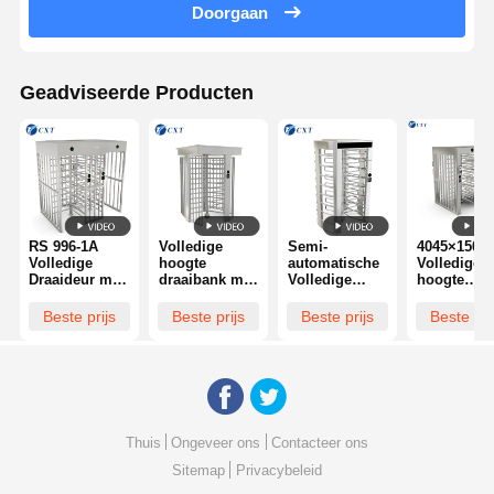
Doorgaan
Geadviseerde Producten
RS 996-1A
Volledige
Semi-
4045×1500
Volledige
hoogte
automatische
Volledige
Draaideur met
draaibank met
Volledige
hoogte
35-40
3 miljoen
Hoogte
draaibank 
Personen/Minuut
levenscyclus
Draaideur met
3 miljoen k
Beste prijs
Beste prijs
Beste prijs
Beste pri
Doorvoersnelheid,
aangepaste
4045×1500×2300mm
levenscycl
3 Miljoen
behuizing
Behuizing, 35-
en semi-
Operaties
grootte en
40
automatisc
Levenscyclus,
borstelloze
Personen/minuut
modus voo
en Multi-
gelijkstroommotor
Doorvoersnelheid,
veilige
Modale
voor veilig
en 3 Miljoen
toegangsco
Authenticatie
voetgangersbeheer
Levenscyclus
Thuis
Ongeveer ons
Contacteer ons
Sitemap
Privacybeleid