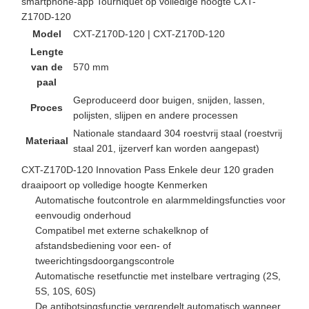
smartphone-app Tourniquet op volledige hoogte CXT-
Z170D-120
Model
CXT-Z170D-120 | CXT-Z170D-120
Lengte
van de
570 mm
paal
Geproduceerd door buigen, snijden, lassen,
Proces
polijsten, slijpen en andere processen
Nationale standaard 304 roestvrij staal (roestvrij
Materiaal
staal 201, ijzerverf kan worden aangepast)
CXT-Z170D-120 Innovation Pass Enkele deur 120 graden
draaipoort op volledige hoogte Kenmerken
Automatische foutcontrole en alarmmeldingsfuncties voor
eenvoudig onderhoud
Compatibel met externe schakelknop of
afstandsbediening voor een- of
tweerichtingsdoorgangscontrole
Automatische resetfunctie met instelbare vertraging (2S,
5S, 10S, 60S)
De antibotsingsfunctie vergrendelt automatisch wanneer