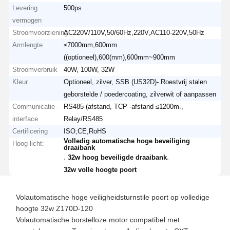
Levering
500ps
vermogen
Stroomvoorziening
AC220V/110V,50/60Hz,220V,AC110-220V,50Hz
Armlengte
≤7000mm,600mm
((optioneel),600(mm),600mm~900mm
Stroomverbruik
40W, 100W, 32W
Kleur
Optioneel, zilver, SSB (US32D)- Roestvrij stalen
geborstelde / poedercoating, zilverwit of aanpassen
Communicatie -
RS485 (afstand, TCP -afstand ≤1200m.,
interface
Relay/RS485
Certificering
ISO,CE,RoHS
Volledig automatische hoge beveiliging
Hoog licht:
draaibank
,
,
32w hoog beveiligde draaibank
32w volle hoogte poort
Volautomatische hoge veiligheidsturnstile poort op volledige
hoogte 32w Z170D-120
Volautomatische borstelloze motor compatibel met