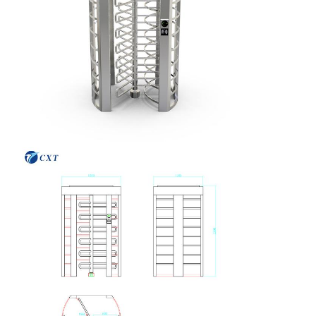
Kwaliteitscont
Neem
Nieuws
Gevallen
Role
Contact Met
Ons Op
Vraag Een
Offerte
Driepootturnstile Poort
De Poort van de schommelingsbarrière
Volledige hoogteturnstile
Snelheidspoort