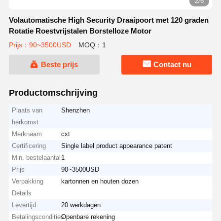
2/6
Volautomatische High Security Draaipoort met 120 graden
Rotatie Roestvrijstalen Borstelloze Motor
Prijs：90~3500USD
MOQ：1
Beste prijs
Contact nu
Productomschrijving
Plaats van
Shenzhen
herkomst
Merknaam
cxt
Certificering
Single label product appearance patent
Min. bestelaantal
1
Prijs
90~3500USD
Verpakking
kartonnen en houten dozen
Details
Levertijd
20 werkdagen
Betalingscondities
Openbare rekening