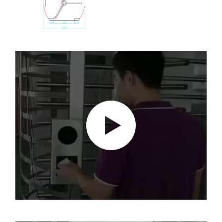
De poort van de klepbarrière
Glasschuifdraaien
Turnstile van het dalingswapen
Deeltjes van draaistoren
Gezichtsherkenningsmachine
Toegangscontrole voor voetgangerspoorten
QR-code scanner
Parkeermachine
barrièrepoort
Verkoopapparatuur