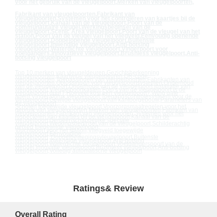
voor het gebruik van de vleugelpoort
,
Merken van vleugelpoorten
,
Fabrikant van vleugelpoorten
,
Fabrikant van
vleugelpoorten
,
Systemen voor het controleren van kaartjes bij de
vleugelpoort
,
Kanaal van de vleugelpoort
,
Poort van de
communautaire vleugel
,
Werkingsbeginsel van de
vleugelpoort
,
Scenic Area vleugelpoort
,
Poort van de vleugel van het
station
,
Poort van de vleugel van het vliegveld
,
Eenvoudig openende
vleugelpoort
,
Doppelopende vleugelpoort
,
Buitenste
vleugelpoort
,
Inwendige vleugelpoort
,
Anti-botsing
vleugelpoort
,
Waterdichte vleugelpoort
,
Vingerpoort voor
voetgangers
,
Innovatieve vleugelpoort
,
Brushless vleugelpoort
,
Anti-
botsing vleugelpoort
Top 10 merken van vleugeldeuren
,
Gezichtsherkenning
vleugelpoorten
,
Kaartwipe vleugeldeuren
,
QR-code
vleugelpoorten
,
Toepassingen van vleugelpoorten
,
Fabrikanten van
vleugelpoorten
,
Oplossingen voor vleugelpoortsystemen
,
Onderhoud
van de vleugelpoort
,
Onderhoud van de vleugelpoort
,
Installatie van
vleugelpoort
,
Vleugelpoortkasten
,
Foto's van de vleugelpoort
,
Is de
vleugelpoort duur?
,
Hoeveel kost een vleugelpoort?
,
Wing gate
agent
,
Vingerafdruk vleugelpoort
,
Toegangscontrolesysteem voor de
vleugelpoort
,
Gewijde vleugelpoort van kantoorgebouw
,
Parameters van
de vleugelpoort
,
Scholen toegewijde vleugelpoort
,
Voorzorgsmaatregelen voor het
gebruik van vleugelpoorten
,
Merken van vleugelpoorten
,
Fabrikant van
vleugelpoorten
,
Fabrikant van vleugelpoorten
,
Systemen voor het
inspecteren van kaartjes bij de vleugelpoort
,
Kanaal van de
vleugelpoort
,
Gemeenschappelijke speciale
vleugelpoort
,
Werkingsbeginsel van de vleugelpoort
,
Schilderachtig
gebied toegewijde vleugelpoort
,
Vluchtpoort voor het station
,
Vliegveld toegewijde
vleugelpoort
,
Eenvoudige
vleugelpoort
,
Doppelbewegingsvleugelpoort
,
Buitenste
vleugelpoort
,
Inwendige vleugelpoort
,
Anti-botsing
vleugelpoort
,
Waterdichte vleugelpoort
,
Voetgangerspoort van de
vleugel
,
Innovatie vleugelpoort
,
Brushless vleugelpoort
,
Anti-botsing
vleugelpoort
,
Volledig automatische vleugelpoort
Ratings& Review
Overall Rating