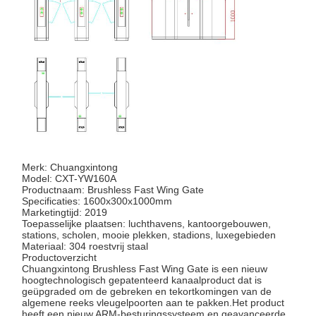
De poort van de klepbarrière
Glasschuifdraaien
Turnstile van het dalingswapen
Deeltjes van draaistoren
Gezichtsherkenningsmachine
Merk: Chuangxintong
Toegangscontrole voor voetgangerspoorten
Model: CXT-YW160A
Productnaam: Brushless Fast Wing Gate
QR-code scanner
Specificaties: 1600x300x1000mm
Marketingtijd: 2019
Toepasselijke plaatsen: luchthavens, kantoorgebouwen,
Parkeermachine
stations, scholen, mooie plekken, stadions, luxegebieden
Materiaal: 304 roestvrij staal
Productoverzicht
barrièrepoort
Chuangxintong Brushless Fast Wing Gate is een nieuw
hoogtechnologisch gepatenteerd kanaalproduct dat is
Verkoopapparatuur
geüpgraded om de gebreken en tekortkomingen van de
algemene reeks vleugelpoorten aan te pakken.Het product
heeft een nieuw ARM-besturingssysteem en geavanceerde