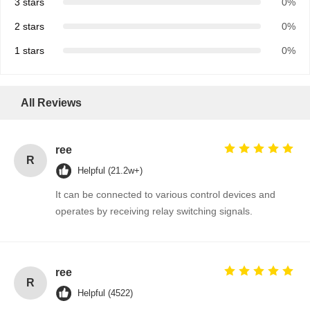
3 stars
0%
2 stars
0%
1 stars
0%
All Reviews
ree
R
Helpful (21.2w+)
It can be connected to various control devices and
operates by receiving relay switching signals.
ree
R
Helpful (4522)