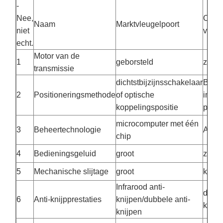
-
Nee,
CXT b
Naam
Marktvleugelpoort
niet
vleug
echt.
Motor van de
1
geborsteld
zonde
transmissie
dichtstbijzijnsschakelaar
Brush
2
Positioneringsmethode
of optische
intell
koppelingspositie
posit
microcomputer met één
3
Beheertechnologie
ARM
chip
4
Bedieningsgeluid
groot
zeer k
5
Mechanische slijtage
groot
klein
Infrarood anti-
driev
6
Anti-knijpprestaties
knijpen/dubbele anti-
knijp
knijpen