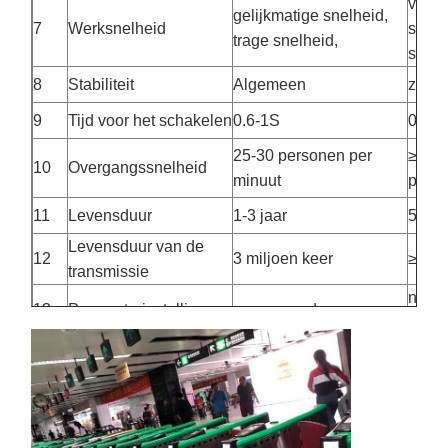
varia
gelijkmatige snelheid,
7
Werksnelheid
snelh
trage snelheid,
snelh
8
Stabiliteit
Algemeen
zeer 
9
Tijd voor het schakelen
0.6-1S
0.4-1
25-30 personen per
≥ 35
10
Overgangssnelheid
minuut
perso
11
Levensduur
1-3 jaar
5-10 
Levensduur van de
12
3 miljoen keer
≥ 8 m
transmissie
nume
13
Parameterinstelling
oproepscode
sleut
ja, k
14
Pass geheugen
- Nee, niet echt.
inges
Uitgang van het
ja, k
15
- Nee.
feedbacksignaal
inges