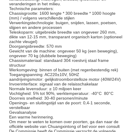
veranderingen in het milieu.
Technische parameters:
Chassisgrootte: 1600 lengte * 300 breedte * 1000 hoogte
(mm) / volgens verschillende stijlen
Verwerkingstechnologie: buigen, snijden, lassen, poetsen,
slijpen en andere processen
Teleskoparm: uitgebreide breedte van ongeveer 260 mm,
dikte van 12-15 mm, transparant organisch karton (optioneel
zachte vleugel)
Doorgangsbreedte: 570 mm
Gewicht van de machine: ongeveer 50 kg (een beweging),
ongeveer 70 kg (dubbele beweging)
Chassismateriaal: standaard 304 roestvrij staal frame
structuur
Werkomgeving: binnen of buiten (met regenbestendig rek)
Toegangspanning: AC220±10V, 50HZ
aandrijvingsmotor: gelijkstroomborstelloze motor (40W/24V)
Invoerinterface: signaal van de relaisschakelaar
Normale levensduur: ≥ 10 miljoen keer
Vochtigheid: 5% tot 90%, werktemperatuur: -40°C  80°C
Doorreis snelheid: 30-40 personen/minute
Openings- en sluitingstijd van de poort: 0,4-1 seconde,
verstelbaar
Gevalsanalyse
Een warme herinnering.
Om meer te weten te komen over poorten, ga dan naar de
officiële website van Chuangxintong of bel voor een consult
De Commissie heeft de Commissie verzocht de volgende