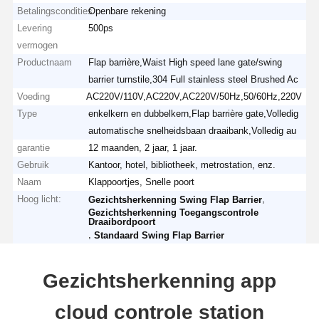
Betalingscondities
Openbare rekening
Levering
500ps
vermogen
Productnaam
Flap barrière,Waist High speed lane gate/swing
barrier turnstile,304 Full stainless steel Brushed Ac
Voeding
AC220V/110V,AC220V,AC220V/50Hz,50/60Hz,220V
Type
enkelkern en dubbelkern,Flap barrière gate,Volledig
automatische snelheidsbaan draaibank,Volledig au
garantie
12 maanden, 2 jaar, 1 jaar.
Gebruik
Kantoor, hotel, bibliotheek, metrostation, enz.
Naam
Klappoortjes, Snelle poort
Hoog licht:
,
Gezichtsherkenning Swing Flap Barrier
Gezichtsherkenning Toegangscontrole
Draaibordpoort
,
Standaard Swing Flap Barrier
Gezichtsherkenning app
cloud controle station