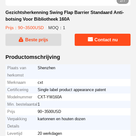
3/7
Gezichtsherkenning Swing Flap Barrier Standaard Anti-
botsing Voor Bibliotheek 160A
Prijs：90~3500USD
MOQ：1
Beste prijs
Contact nu
Productomschrijving
Plaats van
Shenzhen
herkomst
Merknaam
cxt
Certificering
Single label product appearance patent
Modelnummer
CXT-YW160A
Min. bestelaantal
1
Prijs
90~3500USD
Verpakking
kartonnen en houten dozen
Details
Levertijd
20 werkdagen