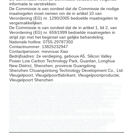
informatie te verstrekken:
De Commissie is van oordeel dat de Commissie de nodige
maatregelen moet nemen om de in artikel 10 van
Verordening (EG) nr. 1290/2005 bedoelde maatregelen te
vergemakkelijken.
De Commissie is van oordeel dat de in artikel 1, lid 2, van
Verordening (EG) nr. 659/1999 bedoelde maatregelen in
strijd zijn met het beginsel van gelijke behandeling.
Nationale hotline: 0755-29787350
Contactnummer: 13825232947
Contactpersoon: mevrouw Xiao
Bedrijfsadres: 2e verdieping, gebouw A5, Silicon Valley
Power Low Carbon Technology Park, Guanlan, Longhua
New District, Shenzhen, provincie Guangdong
Shenzhen Chuangxintong Technology Development Co., Ltd.
Vleugelpoort, Vleugelpoortfabrikant, Vleugelpoortproductie,
Vleugelpoort Shenzhen
Top 10 merken van
Flap barrière poort
s
,
Gezichtsherkenning
Flap
barrière poort
s
,
Kaartwippen
Flap barrière poort
s
,
QR-code
Flap barrière
poort
s
,
Toepassingen van
Flap barrière poort
s
,
Flap barrière
poort
fabrikanten
,
Flap barrière poort
systeemoplossingen
,
Flap barrière
poort
onderhoud
,
Flap barrière poort
onderhoud
,
Flap barrière
poort
installatie
,
Flap barrière poort
gevallen
,
Flap barrière poort
foto's
,
Is
de
Flap barrière poort
duur?
,
Hoeveel kost een
Flap barrière
poort
kosten?
,
Flap barrière poort
agent
,
Vingerafdrukken
Flap barrière
poort
,
Flap barrière poort
toegangscontrolesysteem
,
Gewijd
kantoorgebouw
Flap barrière poort
,
Flap barrière poort
Parameters
,
School gewijd
Flap barrière poort
,
Voorzorgsmaatregelen voor
gebruik
Flap barrière poort
s
,
Flap barrière poort
merk
,
Flap barrière
poort
fabrikant
,
Flap barrière poort
fabrikant
,
Flap barrière
poort
ticketinspectiesysteem
,
Flap barrière
poort
kanaal
,
Gemeenschappelijk
Flap barrière poort
,
Flap barrière
poort
werkingsbeginsel
,
Schilderachtig gebied gewijd
Flap barrière
poort
,
Station gewijd
Flap barrière poort
,
Vliegveld toegewijd
Flap barrière
poort
,
Eenvoudige beweging
Flap barrière poort
,
Doppelmotor
Flap
barrière poort
,
Buiten
Flap barrière poort
,
Inrichting
Flap barrière
poort
,
Anti-botsing
Flap barrière poort
,
Waterdicht
Flap barrière
poort
,
Voetgang
Flap barrière poort
,
Innovatie
Flap barrière
poort
,
Brushless
Flap barrière poort
,
Anti-botsing
Flap barrière
poort
,
Volledig automatisch
Flap barrière poort