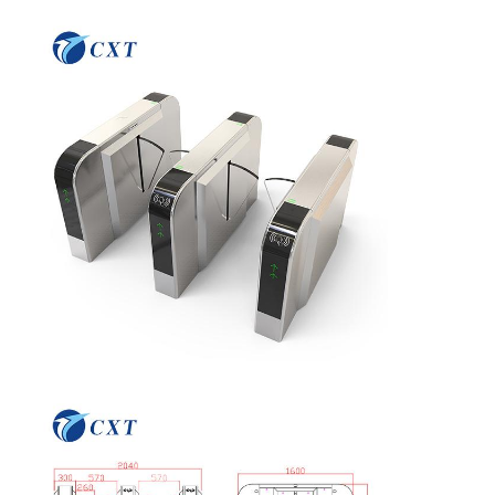
Kwaliteitscont
Neem
Nieuws
Gevallen
Role
Contact Met
Ons Op
Vraag Een
Offerte
Driepootturnstile Poort
De Poort van de schommelingsbarrière
Volledige hoogteturnstile
Snelheidspoort