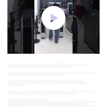
Import vleugelpoort
,
Export vleugelpoort
,
Top tien merken van
vleugelpoort
,
Gezichtsherkenning vleugelpoort
,
Kaartwipe vleugelpoort
,
QR-code vleugelpoort
,
Toepassing van de
vleugelpoort
,
Fabrikant van vleugelpoorten
,
Systeemoplossing voor vleugelpoorten
,
Reparatie van de
vleugelpoort
,
Onderhoud van de vleugelpoort
,
Installatie van
vleugelpoort
,
Gevelkas voor vleugelpoort
,
Afbeelding van de vleugelpoort
,
Is de
vleugelpoort duur?
,
Hoeveel kost de vleugelpoort?
,
Wing gate agent
,
Vingerafdruk
vleugelpoort
,
Toegangscontrolesysteem voor vleugeldeuren
,
Poort
van de vleugel van het kantoorgebouw
,
Parameters van de
vleugelpoort
,
Poort van de schoolvleugel
,
Voorzorgsmaatregelen