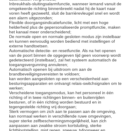
Inbreukhals-sluitingsalarmfunctie, wanneer iemand vanuit de
omgekeerde richting binnenbreekt nadat hij de kaart naar
voren heeft gezweefd, sluit de barrièrevleugel snel en wordt
een alarm uitgezonden;
Flexible doorgangsindicatiefunctie, licht met een hoge
helderheid plus de gepersonaliseerde promptfunctie, maken
het kanaal meer onderscheidend;
De normale open en normale gesloten modus zijn instelbaar
en kunnen eenvoudig worden bediend met instellingen of
externe handtoetsen.
Automatische detectie- en resetfunctie. Als na het openen
van de poort binnen de opgegeven tijd geen voorwerp wordt
gedetecteerd (instelbaar), zal het systeem automatisch de
toegangsvergunning annuleren;
Automatisch openen bij uitstroom om aan de
brandbeveiligingsvereisten te voldoen;
kan worden aangesloten op een verscheidenheid aan
besturingsapparaten en ontvangt relais-switchsignalen om te
werken;
Verscheidene toegangsmodus, kan het personeel in één
richting of in twee richtingen binnen- en buitenrijden
besturen, of in één richting worden bestuurd en in
tegengestelde richting vrij doorgaan;
Sterk vermogen om zich aan te passen aan de omgeving,
kan normaal werken in verschillende ruwe omgevingen,
super sterke zelfbeschermingsmogelijkheid, kan zich
aanpassen aan zwakke stroom kortsluiting, sterke
lichtblootstelling, mist,regen, sneeuw, tyfoonweer en