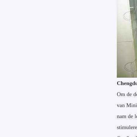
Chengdu
Om de doe
van Mini
nam de l
stimuler