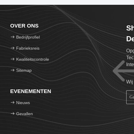
OVER ONS
S
Bedrijfprofiel
De
Fabrieksreis
Opg
Tec
Kwaliteitscontrole
Int
Sitemap
Wij
EVENEMENTEN
Nieuws
Gevallen