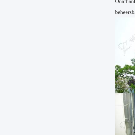
Onafhank
beheersb