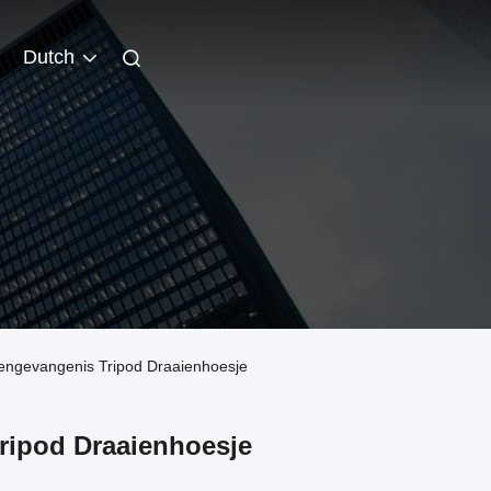
Dutch
engevangenis Tripod Draaienhoesje
ipod Draaienhoesje