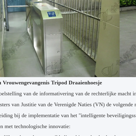
 Vrouwengevangenis Tripod Draaienhoesje
lstelling van de informativering van de rechterlijke macht in 
sters van Justitie van de Verenigde Naties (VN) de volgen
eiding bij de implementatie van het "intelligente beveiligin
en met technologische innovatie: