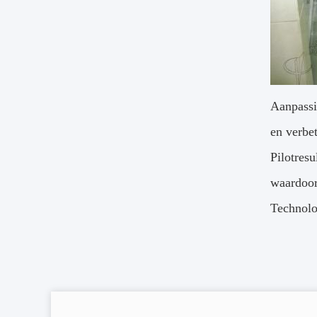
Aanpassi
en verbet
Pilotres
waardoor
Technolog