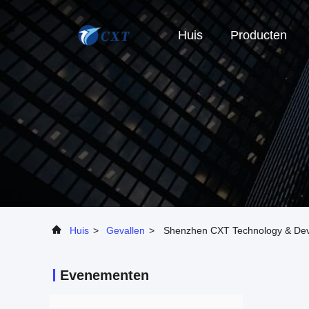
Huis
Producten
Huis
>
Gevallen
>
Shenzhen CXT Technology & Deve
Evenementen