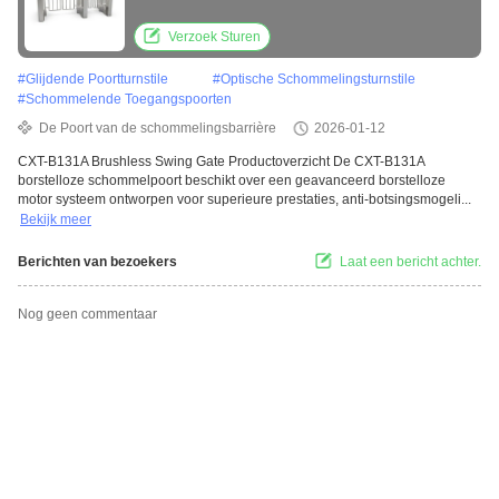
gebieden met veel verkeer
Verzoek Sturen
#
Glijdende Poortturnstile
#
Optische Schommelingsturnstile
#
Schommelende Toegangspoorten
De Poort van de schommelingsbarrière
2026-01-12
CXT-B131A Brushless Swing Gate Productoverzicht De CXT-B131A
borstelloze schommelpoort beschikt over een geavanceerd borstelloze
motor systeem ontworpen voor superieure prestaties, anti-botsingsmogeli...
Bekijk meer
Berichten van bezoekers
Laat een bericht achter.
Nog geen commentaar