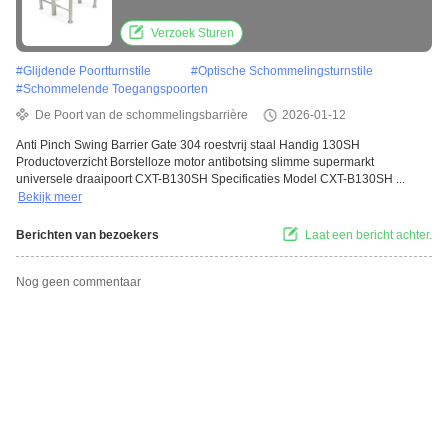
constructie voor veilige toegangscontrole
Verzoek Sturen
#
Glijdende Poortturnstile
#
Optische Schommelingsturnstile
#
Schommelende Toegangspoorten
De Poort van de schommelingsbarrière
2026-01-12
Anti Pinch Swing Barrier Gate 304 roestvrij staal Handig 130SH
Productoverzicht Borstelloze motor antibotsing slimme supermarkt
universele draaipoort CXT-B130SH Specificaties Model CXT-B130SH ...
Bekijk meer
Berichten van bezoekers
Laat een bericht achter.
Nog geen commentaar