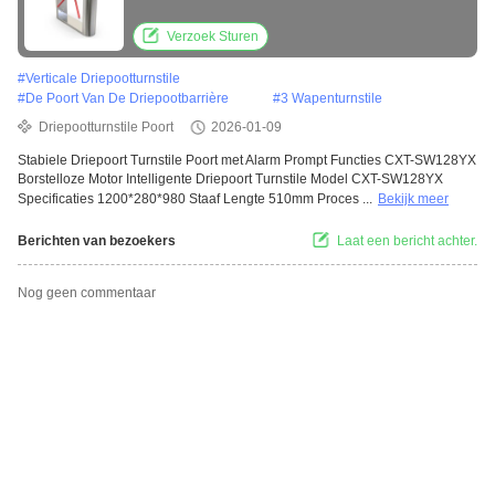
roestvrijstalen constructie
Verzoek Sturen
#
Verticale Driepootturnstile
#
De Poort Van De Driepootbarrière
#
3 Wapenturnstile
Driepootturnstile Poort
2026-01-09
Stabiele Driepoort Turnstile Poort met Alarm Prompt Functies CXT-SW128YX
Borstelloze Motor Intelligente Driepoort Turnstile Model CXT-SW128YX
Specificaties 1200*280*980 Staaf Lengte 510mm Proces ...
Bekijk meer
Berichten van bezoekers
Laat een bericht achter.
Nog geen commentaar