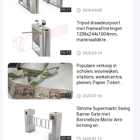
500W Voeding voor
Veilige Toegangscontrole
Snelheidspoort
00:11
2026-04-08
Tripod draaideurpoort
met frameafmetingen
1208x244x1004mm,
materiaaldikte
1,2~1,5mm en een
levensduur van
Driepootturnstile Poort
00:15
2026-03-19
≥5.000.000 cycli
Populaire verkoop in
scholen, woonwijken,
stations, winkelcentra,
pleinen, Papier Ticket
Maatwerk
Verkoopapparatuur
00:17
2025-07-16
Slimme Supermarkt Swing
Barrier Gate met
Borstelloze Motor Anti-
botsing en
Gezichtsherkenning
Toegangscontrolesysteem
De Poort van de schommelingsb
00:44
2026-01-12