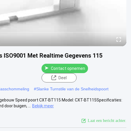
s ISO9001 Met Realtime Gegevens 115
Contact opnemen
Deel
glasschommeling
#
Slanke Turnstile van de Snelheidspoort
 gebouw Speed ​​poort CXT-BT115 Model: CXT-BT115Specificaties:
oor buigen, ...
Bekijk meer
Laat een bericht achter.