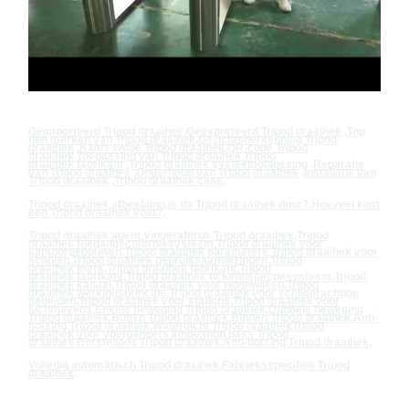
Geïmporteerd
Tripod draaihek
,
Geëxporteerd
Tripod draaihek
,
Top
tien merken van
Tripod draaihek
,
Gezichtsherkenning
Tripod
draaihek
,
Kaart swipe
Tripod draaihek
,
QR-code
Tripod
draaihek
,
Toepassing van
Tripod draaihek
,
Tripod
draaihek
fabrikant
,
Tripod draaihek
systeemoplossing
,
Reparatie
van
Tripod draaihek
,
Onderhoud van
Tripod draaihek
,
Installatie van
Tripod draaihek
,
Tripod draaihek
case
,
Tripod draaihek
afbeelding
,
Is de
Tripod draaihek
duur?
,
Hoeveel kost
een
Tripod draaihek
kost?
,
Tripod draaihek
agent
,
Vingerafdruk
Tripod draaihek
,
Tripod
draaihek
toegangscontrolesysteem
,
Tripod draaihek
voor
kantoorgebouwen
,
Tripod draaihek
parameters
,
Tripod draaihek
voor
scholen
,
Tripod draaihek
gebruiksaanwijzingen
,
Tripod
draaihek
merk
,
Tripod draaihek
fabrikant
,
Tripod
draaihek
fabrikant
,
Tripod draaihek
ticketinspectiesysteem
,
Tripod
draaihek
kanaal
,
Tripod draaihek
voor woonwijken
,
Tripod
draaihek
werkingsprincipe
,
Tripod draaihek
voor schilderachtige
gebieden
,
Tripod draaihek
voor stations
,
Tripod draaihek
voor
luchthavens
,
Enkele beweging
Tripod draaihek
,
Dubbele beweging
Tripod draaihek
,
Buiten
Tripod draaihek
,
Binnen
Tripod draaihek
,
Anti-
botsing
Tripod draaihek
,
Waterdicht
Tripod draaihek
Tripod
draaihek
voor voetgangers
,
Innovation pass
Tripod
draaihek
,
Borstelloos
Tripod draaihek
,
Anti-botsing
Tripod draaihek
,
Volledig automatisch
Tripod draaihek
,
Fabrieksspecifiek
Tripod
draaihek
,