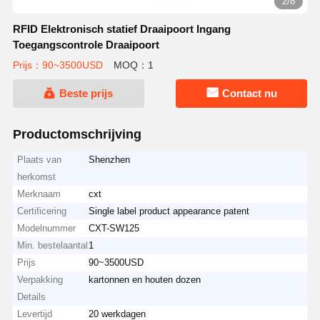
2/8
RFID Elektronisch statief Draaipoort Ingang
Toegangscontrole Draaipoort
Prijs：90~3500USD
MOQ：1
Beste prijs
Contact nu
Productomschrijving
Plaats van
Shenzhen
herkomst
Merknaam
cxt
Certificering
Single label product appearance patent
Modelnummer
CXT-SW125
Min. bestelaantal
1
Prijs
90~3500USD
Verpakking
kartonnen en houten dozen
Details
Levertijd
20 werkdagen