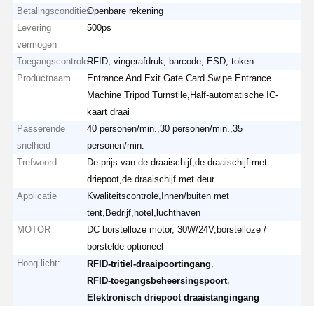
Betalingscondities
Openbare rekening
Levering
500ps
vermogen
Toegangscontrole
RFID, vingerafdruk, barcode, ESD, token
Productnaam
Entrance And Exit Gate Card Swipe Entrance
Machine Tripod Turnstile,Half-automatische IC-
kaart draai
Passerende
40 personen/min.,30 personen/min.,35
snelheid
personen/min.
Trefwoord
De prijs van de draaischijf,de draaischijf met
driepoot,de draaischijf met deur
Applicatie
Kwaliteitscontrole,Innen/buiten met
tent,Bedrijf,hotel,luchthaven
MOTOR
DC borstelloze motor, 30W/24V,borstelloze /
borstelde optioneel
Hoog licht:
,
RFID-tritiel-draaipoortingang
,
RFID-toegangsbeheersingspoort
Elektronisch driepoot draaistangingang