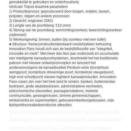
gemakkelijk te gebruiken en onderhoudsvrij.
Verticale Tripod draaihek parameters
De poort van de klepbarrière
1) Productieproces: geproduceerd door buigen, snijden, lassen,
polijsten, slijpen en andere processen
2) Gewicht: ongeveer 20KG
Glasschuifdraaien
3) Lengte van de poortstang: 510 (mm)
4) Sturing van de poortstang: eenrichtingsverkeer, tweerichtingsverkeer
Turnstile van het dalingswapen
(optioneel)
5) Werkomgeving: binnen, buiten (bij voorkeur met een luifel)
♣ Structuur: frameconstructie/standaard roestvrijstalen behuizing
Deeltjes van draaistoren
Innovation Pass houdt zich aan de bedrijfsfilosofie van "integriteit,
innovatie en merk". Met meer dan tien jaar onderzoek en accumulatie
van intelligente kanaalpoortsystemen, doorbreekt het het traditionele
Gezichtsherkenningsmachine
patroon met nieuwe ontwerpconcepten en lanceert het
achtereenvolgens de kanaalboetiek Pentium-serie (borstelloze
Toegangscontrole voor voetgangerspoorten
swingpoort, borstelloze driearmige poort, borstelloze vleugelpoort,
high-end schuifpoort) nieuwe hightech kanaalproducten. Innovation
Pass-cases zijn over het hele land te vinden: banken, buitenlandse
QR-code scanner
bedrijven, grote staatsbedrijven, administratieve eenheden,
petrochemische olievelden, passagiersstations, mobiele
Parkeermachine
communicatie, gevangenissen, slimme gemeenschappen,
winkelcentra en supermarkten, gebouwen/kantoorgebouwen, vrije
tijd/sport/recreatie/toeristische attracties.
barrièrepoort
Geïmporteerd
Tripod draaihek
Geëxporteerd
Tripod draaihek
Top tien
merken van
Tripod draaihek
Gezichtsherkenning
Tripod draaihek
Kaart
Verkoopapparatuur
swipe
Tripod draaihek
QR-code
Tripod draaihek
Toepassing van