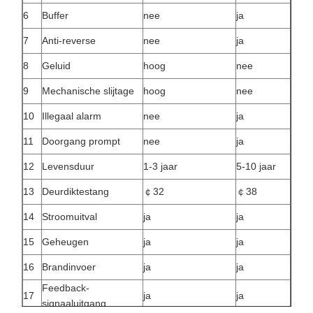
6
Buffer
nee
ja
7
Anti-reverse
nee
ja
8
Geluid
hoog
nee
9
Mechanische slijtage
hoog
nee
10
Illegaal alarm
nee
ja
11
Doorgang prompt
nee
ja
12
Levensduur
1-3 jaar
5-10 jaar
13
Deurdiktestang
￠32
￠38
14
Stroomuitval
ja
ja
15
Geheugen
ja
ja
16
Brandinvoer
ja
ja
Feedback-
17
ja
ja
signaaluitgang