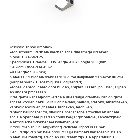
Kwaliteitscont
Neem
Nieuws
Gevallen
Role
Contact Met
Ons Op
Verticale Tripod draaihek
Productnaam: Verticale mechanische driearmige draaihek
Model: CXT-SW125
Specificaties: Breedte 330×Lengte 420×Hoogte 980 (mm)
Gewicht: Ongeveer 45 kg
Paallengte: 510 (mm)
Vraag Een
Materiaal: Nationale standaard 304 roestvrijstalen frameconstructie
Offerte
(aanpasbaar 201 roestvrij staal of ijzerverf)
Proces: geproduceerd door buigen, snijden, lassen, polijsten, slijpen
en andere processen
Intelligente kanaalpoort verticale driearmige draaihek kan op grote
Driepootturnstile Poort
schaal worden gebruikt in luchthavens, metro's, stations, bibliotheken,
kantoorgebouwen, theaters, fabrieken, bedrijven,
De Poort van de schommelingsbarrière
tentoonstellingscentra, stadions, toeristische attracties en andere
sociale openbare plaatsen zoals toegangscontrole, aanwezigheid,
elektronische ticketbeheersystemen, enz.
Volledige hoogteturnstile
Introductie van Chuangxintong verticale Tripod draaihek
Het uiterlijk van het hele product is gestempeld met roestvrijstalen
Snelheidspoort
platen, die roestvrij, stevig en duurzaam zijn. De apparatuur is