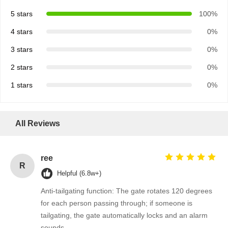
5 stars
100%
4 stars
0%
3 stars
0%
2 stars
0%
1 stars
0%
All Reviews
ree
R
Helpful (6.8w+)
Anti-tailgating function: The gate rotates 120 degrees
for each person passing through; if someone is
tailgating, the gate automatically locks and an alarm
sounds.