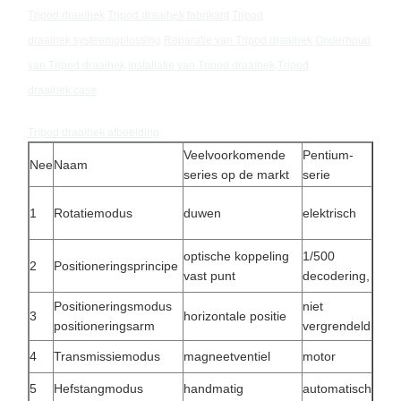
Componenten van draaibanden
Tripod draaihek
Tripod draaihek
fabrikant
Tripod
draaihek
systeemoplossing
Reparatie van
Tripod draaihek
Onderhoud
van
Tripod draaihek
Installatie van
Tripod draaihek
Tripod
draaihek
case
Tripod draaihek
afbeelding
Veelvoorkomende
Pentium-
Nee
Naam
series op de markt
serie
1
Rotatiemodus
duwen
elektrisch
optische koppeling
1/500
2
Positioneringsprincipe
vast punt
decodering,
Positioneringsmodus
niet
3
horizontale positie
positioneringsarm
vergrendeld
4
Transmissiemodus
magneetventiel
motor
5
Hefstangmodus
handmatig
automatisch